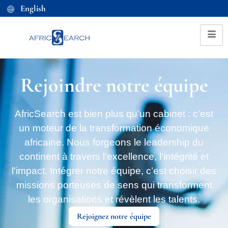
English
Rejoindre notre équipe
AfricSearch est bien plus qu’un cabinet : c’est
un moteur de la transformation économique
africaine. Nous forgeons le leadership du
continent à travers l'excellence, l'intégrité et
l'impact. Intégrer notre équipe, c’est choisir des
missions porteuses de sens qui transforment
les organisations et révèlent les talents.
Rejoignez notre équipe