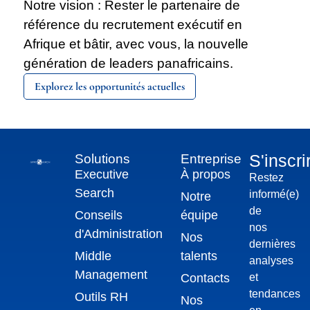
Notre vision : Rester le partenaire de
référence du recrutement exécutif en
Afrique et bâtir, avec vous, la nouvelle
génération de leaders panafricains.
Explorez les opportunités actuelles
S'inscri
Solutions
Entreprise
Executive
À propos
Restez
Search
informé(e)
Notre
de
Conseils
équipe
nos
d'Administration
Nos
dernières
⁠Middle
talents
analyses
Management
Contacts
et
tendances
⁠Outils RH
Nos