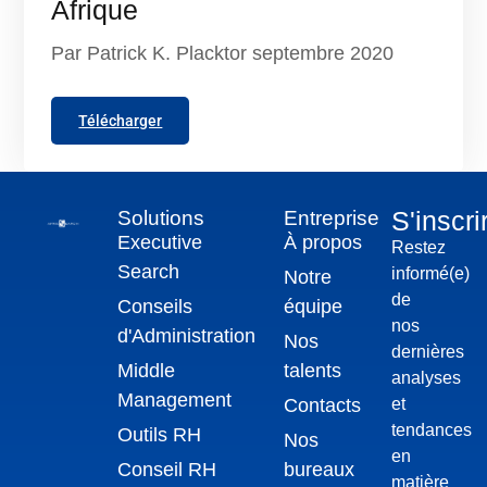
Afrique
Par Patrick K. Placktor septembre 2020
Télécharger
S'inscri
Solutions
Entreprise
Executive
À propos
Restez
Search
informé(e)
Notre
de
Conseils
équipe
nos
d'Administration
Nos
dernières
⁠Middle
talents
analyses
Management
Contacts
et
tendances
⁠Outils RH
Nos
en
Conseil RH
bureaux
matière