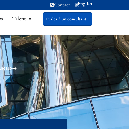
English
Contact
os
Talent
Parlez à un consultant
bureaux