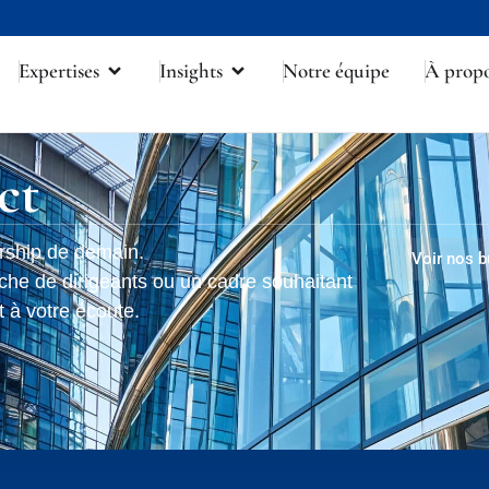
Expertises
Insights
Notre équipe
À prop
ct
ership de demain.
Voir nos 
che de dirigeants ou un cadre souhaitant
t à votre écoute.