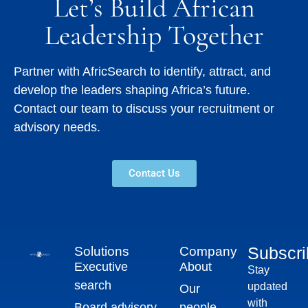
Let’s Build African
Leadership Together
Partner with AfricSearch to identify, attract, and
develop the leaders shaping Africa’s future.
Contact our team to discuss your recruitment or
advisory needs.
Contact Us
Subscr
Solutions
Company
Executive
About
Stay
search
updated
Our
with
Board advisory
people