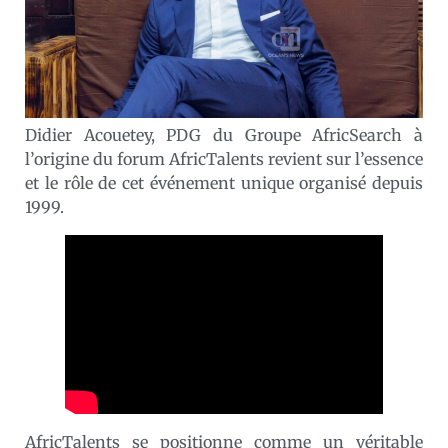
Didier Acouetey, PDG du Groupe AfricSearch à
l’origine du forum AfricTalents revient sur l’essence
et le rôle de cet événement unique organisé depuis
1999.
AfricTalents se positionne comme un véritable